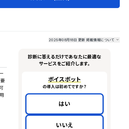
2025年08月18日 更新
掲載情報について
I最強ナビ
、
業界DX最強ナビ
、
人事DX最強ナビ
、
ITランキング
のサービス情報は、
一部
PRONIアイミツSaaS
のサービスデータを参照しています。
診断に答えるだけであなたに最適な
情報更新者：
AI最強ナビ
編集部
情報取得元
掲載修正依頼
サービスをご紹介します。
ー
ボイスボット
不要
の導入は初めてですか？
可
用
はい
いいえ