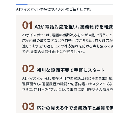
AIボイスボット
の特徴やメリットをご紹介します。
01
AIが電話対応を担い、業務負荷を軽減
AIボイスボットは、電話の初期対応をAIが自動で行うこ
応や内線の取り次ぎなどを自動化できるため、有人対応
適しており、折り返しミスや対応漏れを防げる点も強みです
でき、企業の信頼性向上にも寄与します。
02
特別な設備不要で手軽にスタート
AIボイスボットは、現在利用中の電話回線にそのまま対
理画面から、通話履歴の確認や応答内容のカスタマイズな
さらに、無料トライアルによって事前に使用感や導入効果を
03
応対の見える化で業務効率と品質を