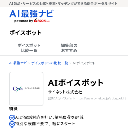
AI製品・サービスの比較・検索・マッチングができる総合ポータルサイト
ボイスボット
ボイスボット

編集部の

比較一覧
おすすめ
AI最強ナビ
ボイスボットの比較一覧
AIボイスボット
AIボイスボット
サイネット株式会社
出典：AIボイスボット https://www.cynet.co.jp/voice_bot.htm
特徴
AIが電話対応を担い、業務負荷を軽減
特別な設備不要で手軽にスタート