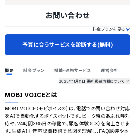
お問い合わせ
料金プランを見る
予算に合うサービスを診断する(無料)
概要
料金プラン
機能・連携サービス
運営会社
2025年11月11日 更新
掲載情報について
AI最強ナビ
、
業界DX最強ナビ
、
人事DX最強ナビ
、
ITランキング
MOBI VOICE
とは
のサービス情報は、
一部
PRONIアイミツSaaS
のサービスデータを参照しています。
MOBI VOICE（モビボイス®）は、電話での問い合わせ対応
情報更新者：
AI最強ナビ
編集部
掲載修正依頼
をAIで自動化するボイスボットです。ピーク時のあふれ呼対
応や、24時間365日の稼働で、顧客体験（CX）を向上させま
す。生成AI＋音声認識技術で意図を理解し、FAQ誘導や本