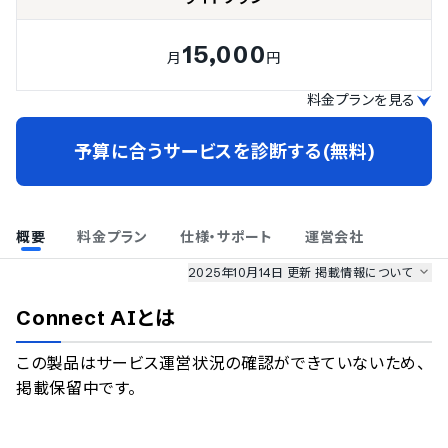
15,000
月
円
料金プランを見る
予算に合うサービスを診断する(無料)
概要
料金プラン
仕様・サポート
運営会社
2025年10月14日 更新
掲載情報について
AI最強ナビ
、
業界DX最強ナビ
、
人事DX最強ナビ
、
ITランキング
Connect AI
とは
のサービス情報は、
一部
PRONIアイミツSaaS
のサービスデータを参照しています。
この製品はサービス運営状況の確認ができていないため、
情報更新者：
AI最強ナビ
編集部
掲載修正依頼
掲載保留中です。