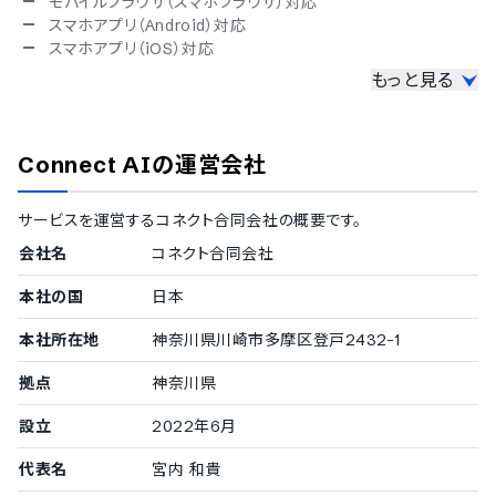
モバイルブラウザ（スマホブラウザ）対応
スマホアプリ（Android）対応
スマホアプリ（iOS）対応
もっと見る
セキュリティ
ISMS
Pマーク
Connect AI
の運営会社
冗長化
通信の暗号化
IP制限
サービスを運営する
コネクト合同会社
の概要です。
二要素認証・二段階認証
会社名
コネクト合同会社
シングルサインオン
対応言語
本社の国
日本
英語
本社所在地
神奈川県川崎市多摩区登戸2432-1
中国語
オランダ語
拠点
神奈川県
フィンランド語
設立
2022年6月
フランス語
ドイツ語
代表名
宮内 和貴
イタリア語