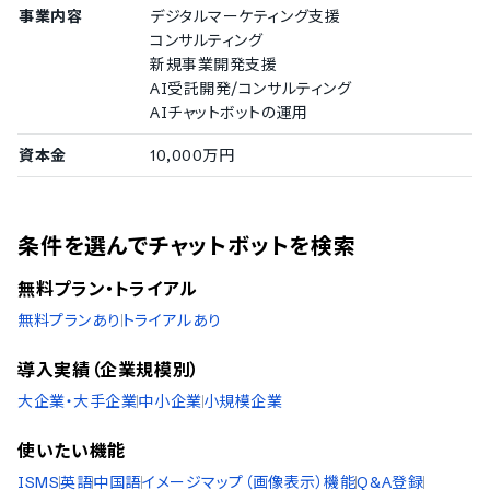
韓国語
事業内容
デジタルマーケティング支援
ポルトガル語
コンサルティング
ロシア語
新規事業開発支援
スペイン語
AI受託開発/コンサルティング
タイ語
AIチャットボットの運用
インドネシア語
ブルガリア語
資本金
10,000万円
クロアチア語
ヘブライ語
ヒンディー語
ハンガリー語
条件を選んでチャットボットを検索
ポーランド語
トルコ語
無料プラン・トライアル
ベトナム語
無料プランあり
トライアルあり
導入実績（企業規模別）
大企業・大手企業
中小企業
小規模企業
使いたい機能
ISMS
英語
中国語
イメージマップ（画像表示）機能
Q&A登録