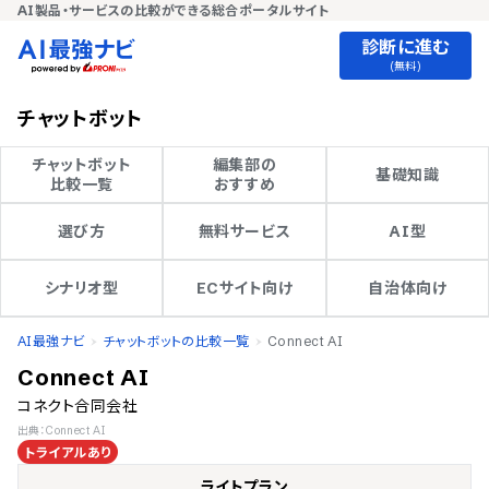
AI製品・サービスの比較ができる総合ポータルサイト
診断に進む
(無料)
チャットボット
チャットボット

編集部の

基礎知識
比較一覧
おすすめ
選び方
無料サービス
AI型
シナリオ型
ECサイト向け
自治体向け
AI最強ナビ
チャットボットの比較一覧
Connect AI
Connect AI
コネクト合同会社
出典：Connect AI
トライアルあり
ライトプラン