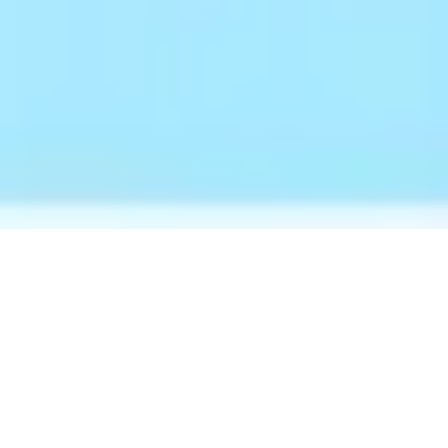
チャットボット
検索条件から探す
チャットボット

編集部の

基礎知識
無料プラン・トライアル
比較一覧
おすすめ
無料プランあり
12
件
選び方
無料サービス
AI型
トライアルあり
58
件
シナリオ型
ECサイト向け
自治体向け