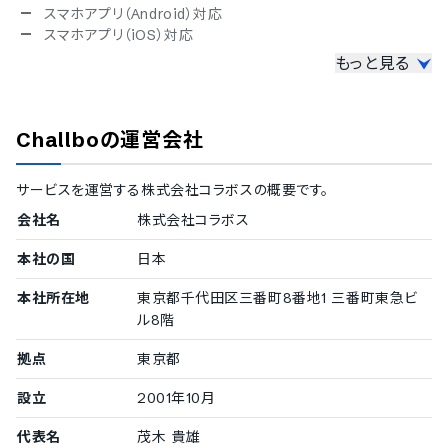
スマホアプリ（Android）対応
スマホアプリ（iOS）対応
もっと見る
セキュリティ
ISMS
Pマーク
Challbo
の運営会社
冗長化
通信の暗号化
IP制限
サービスを運営する
株式会社コラボス
の概要です。
二要素認証・二段階認証
会社名
株式会社コラボス
シングルサインオン
対応言語
本社の国
日本
英語
本社所在地
東京都千代田区三番町8番地1 三番町東急ビ
中国語
ル8階
オランダ語
フィンランド語
拠点
東京都
フランス語
ドイツ語
設立
2001年10月
イタリア語
代表名
茂木 貴雄
韓国語