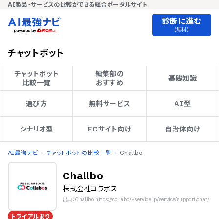
AI製品・サービスの比較ができる総合ポータルサイト
診断に進む
(無料)
チャットボット
チャットボット

編集部の

基礎知識
比較一覧
おすすめ
選び方
無料サービス
AI型
シナリオ型
ECサイト向け
自治体向け
AI最強ナビ
チャットボットの比較一覧
Challbo
Challbo
株式会社コラボス
出典：Challbo https://collabos-service.jp/service/support/chat/
トライアルあり