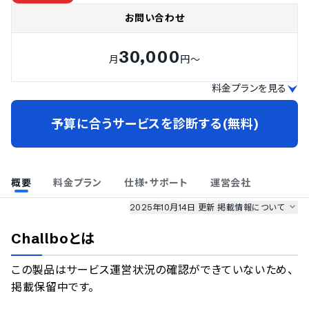
お問い合わせ
30,000
月
円～
料金プランを見る
予算に合うサービスを診断する(無料)
概要
料金プラン
仕様・サポート
運営会社
2025年10月14日 更新
掲載情報について
AI最強ナビ
、
業界DX最強ナビ
、
人事DX最強ナビ
、
ITランキング
Challbo
とは
のサービス情報は、
一部
PRONIアイミツSaaS
のサービスデータを参照しています。
この製品はサービス運営状況の確認ができていないため、
情報更新者：
AI最強ナビ
編集部
情報取得元
掲載修正依頼
掲載保留中です。