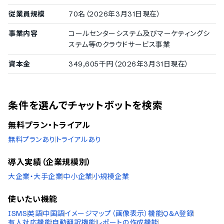
ポルトガル語
従業員規模
70名（2026年3月31日現在）
ロシア語
スペイン語
事業内容
コールセンターシステム及びマーケティングシ
タイ語
ステム等のクラウドサービス事業
インドネシア語
ブルガリア語
資本金
349,605千円（2026年3月31日現在）
クロアチア語
ヘブライ語
ヒンディー語
ハンガリー語
条件を選んでチャットボットを検索
ポーランド語
トルコ語
無料プラン・トライアル
ベトナム語
無料プランあり
トライアルあり
導入実績（企業規模別）
大企業・大手企業
中小企業
小規模企業
使いたい機能
ISMS
英語
中国語
イメージマップ（画像表示）機能
Q&A登録
有人対応機能
自動翻訳機能
レポートの作成機能