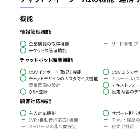
シングルサインオン
対応言語
機能
英語
中国語
フィンランド語
フランス語
情報管理機能
イタリア語
韓国語
ロシア語
スペイン語
企業情報の取得機能
リード情報（ア
インドネシア語
ブルガリア語
チケットの管理機能
ヘブライ語
ヒンディー語
チャットボット編集機能
ポーランド語
トルコ語
CSVインポート（取込）機能
CSVエクスポ
チャットデザインのカスタマイズ機能
カルーセル（
背景画像の設定
テキストフォ
Q&A登録
設定内容のデ
顧客対応機能
有人対応機能
サポート担当
IVR（自動音声応答）機能
チャット履歴
メッセージの非公開設定
絵文字対応
数値データ管理機能