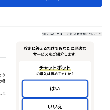
2025年10月14日 更新
掲載情報について
I最強ナビ
、
業界DX最強ナビ
、
人事DX最強ナビ
、
ITランキング
のサービス情報は、
一部
PRONIアイミツSaaS
のサービスデータを参照しています。
診断に答えるだけであなたに最適な
情報更新者：
AI最強ナビ
編集部
情報取得元
掲載修正依頼
サービスをご紹介します。
チャットボット
の導入は初めてですか？
数の
大幅
はい
しま
いいえ