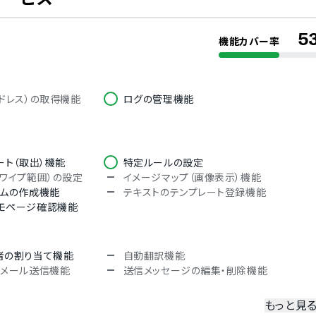
5
機能カバー率
オランダ語
ドイツ語
ポルトガル語
タイ語
ドレス）の取得機能
ログの管理機能
クロアチア語
ハンガリー語
ベトナム語
ート（取出）機能
特定ルールの設定
スワイプ範囲）の設定
イメージマップ（画像表示）機能
ームの作成機能
テキストのテンプレート登録機能
モページ確認機能
者の割り当て機能
自動翻訳機能
のメール送信機能
送信メッセージの編集・削除機能
もっと見