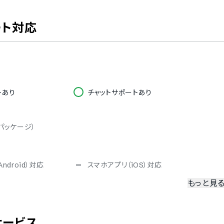
ート対応
トあり
チャットサポートあり
パッケージ）
ndroid）対応
スマホアプリ（iOS）対応
もっと見
冗長化
二要素認証・二段階認証
サービス