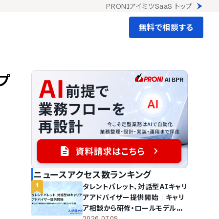
PRONIアイミツSaaS トップ
無料で相談する
プ
ニュースアクセス数ランキング
1
タレントパレット、対話型AIキャリ
アアドバイザー提供開始｜キャリ
ア相談から研修・ロールモデル提
2026.07.09