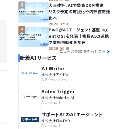
示まで支援
2
大東建託、AIで監査DXを推進｜
リスク予兆の可視化や内部統制強
化へ
2026.07.10
3
PwCがAIエージェント基盤「ag
ent OS」を発表｜複数AIの連携
で業務自動化を加速
2026.06.18
ニュース記事をもっと見る
新着AIサービス
AI Writer
株式会社アイビス
AIライティングツール
Sales Trigger
株式会社ValorizeAI
AIエージェント
サポートAIのAIエージェント
株式会社日本FAD
AIエージェント