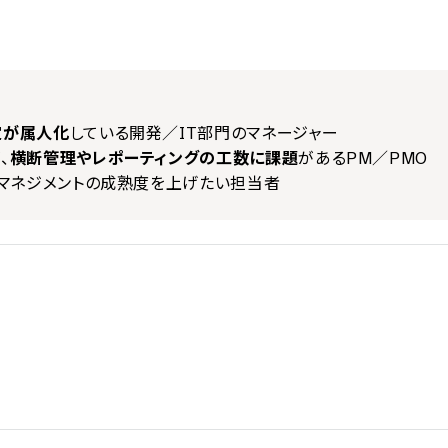
定が属人化
している開発／IT部門のマネージャー
、
横断管理やレポーティングの工数に課題
があるPM／PMO
らマネジメントの成熟度を上げたい担当者