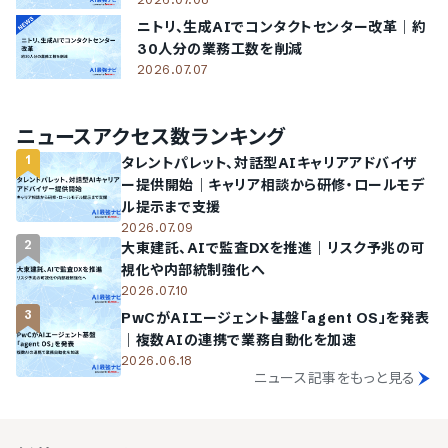
ニトリ、生成AIでコンタクトセンター改革｜約
30人分の業務工数を削減
2026.07.07
ニュースアクセス数ランキング
1
タレントパレット、対話型AIキャリアアドバイザ
ー提供開始｜キャリア相談から研修・ロールモデ
ル提示まで支援
2026.07.09
2
大東建託、AIで監査DXを推進｜リスク予兆の可
視化や内部統制強化へ
2026.07.10
3
PwCがAIエージェント基盤「agent OS」を発表
｜複数AIの連携で業務自動化を加速
2026.06.18
ニュース記事をもっと見る