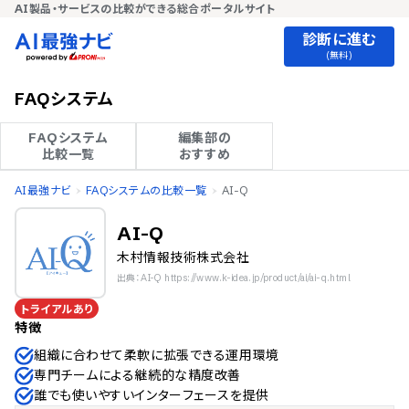
AI製品・サービスの比較ができる総合ポータルサイト
診断に進む
(無料)
FAQシステム
FAQシステム

編集部の

比較一覧
おすすめ
AI最強ナビ
FAQシステムの比較一覧
AI-Q
AI-Q
木村情報技術株式会社
出典：AI-Q https://www.k-idea.jp/product/ai/ai-q.html
トライアルあり
特徴
組織に合わせて柔軟に拡張できる運用環境
専門チームによる継続的な精度改善
誰でも使いやすいインターフェースを提供