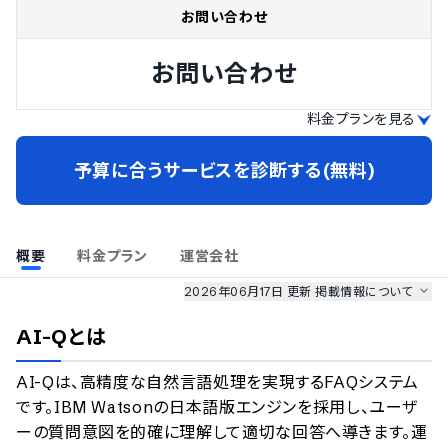
お問い合わせ
お問い合わせ
料金プランを見る
予算に合うサービスを診断する(無料)
概要
料金プラン
運営会社
2026年06月17日 更新
掲載情報について
AI最強ナビ
、
業界DX最強ナビ
、
人事DX最強ナビ
、
ITランキング
AI-Q
とは
のサービス情報は、
一部
PRONIアイミツSaaS
のサービスデータを参照しています。
AI-Qは、高精度な自然言語処理を実現するFAQシステム
情報更新者：
AI最強ナビ
編集部
情報取得元
掲載修正依頼
です。IBM Watsonの日本語版エンジンを採用し、ユーザ
ーの質問意図を的確に理解して適切な回答へ導きます。運