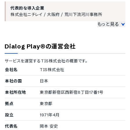
代表的な導入企業
株式会社ニチレイ
/
大阪府
/
荒川下流河川事務所
もっと見る
大企業の導入実績
従業員数300名以上を大企業としてご紹介しています。
Dialog Play®
の運営会社
1000名以上
大阪府
サービスを運営する
TIS株式会社
の概要です。
会社名
TIS株式会社
中小企業の導入実績
従業員数20名〜300名未満の企業を中小企業としてご紹介してい
本社の国
日本
ます。
本社所在地
東京都新宿区西新宿8丁目17番1号
100〜299名
株式会社ニチレイ
/
荒川下流河川事務所
拠点
東京都
設立
1971年4月
代表名
岡本 安史