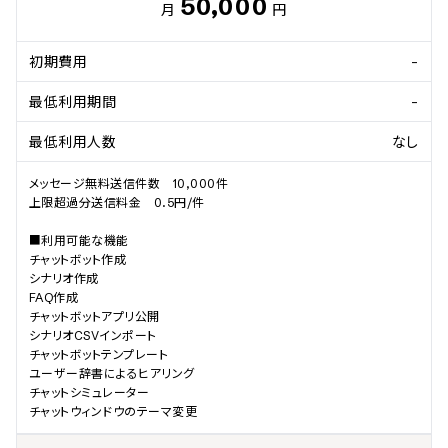
50,000
月
円
初期費用
-
最低利用期間
-
最低利用人数
なし
メッセージ無料送信件数　10,000件

上限超過分送信料金　0.5円/件

■利用可能な機能

チャットボット作成				

シナリオ作成				

FAQ作成				

チャットボットアプリ公開

シナリオCSVインポート				

チャットボットテンプレート				

ユーザー辞書によるヒアリング				

チャットシミュレーター				

チャットウィンドウのテーマ変更