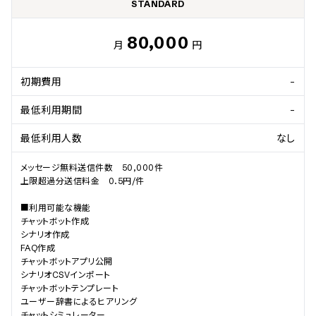
STANDARD
80,000
月
円
初期費用
-
最低利用期間
-
最低利用人数
なし
メッセージ無料送信件数　50,000件        

上限超過分送信料金　0.5円/件

■利用可能な機能

チャットボット作成				

シナリオ作成				

FAQ作成				

チャットボットアプリ公開

シナリオCSVインポート				

チャットボットテンプレート				

ユーザー辞書によるヒアリング				

チャットシミュレーター				
