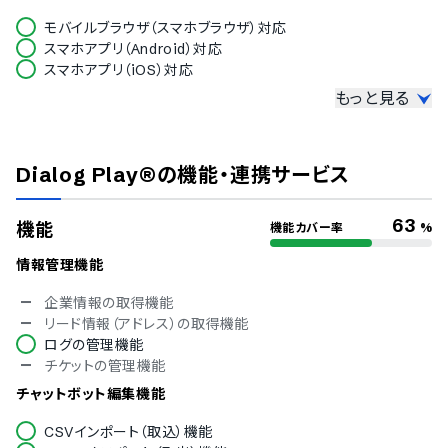
モバイルブラウザ（スマホブラウザ）対応
スマホアプリ（Android）対応
スマホアプリ（iOS）対応
もっと見る
セキュリティ
ISMS
Pマーク
Dialog Play®
の機能・連携サービス
冗長化
通信の暗号化
IP制限
63
機能
機能カバー率
%
二要素認証・二段階認証
シングルサインオン
情報管理機能
対応言語
企業情報の取得機能
リード情報（アドレス）の取得機能
英語
ログの管理機能
中国語
チケットの管理機能
オランダ語
フィンランド語
チャットボット編集機能
フランス語
CSVインポート（取込）機能
ドイツ語