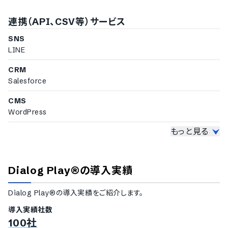
レポートの作成機能
連携（API、CSV等）サービス
起動率やCVRの分析機能
目標の管理機能
SNS
ABテスト機能
LINE
通知設定
CRM
チャット開始時の通知設定
Salesforce
タグ・属性追加時のシステム表示設定
営業時間外のチャット非表示設定
CMS
WordPress
もっと見る
クラウドコンピューティング
サービス
Microsoft Azure
Dialog Play®
の導入実績
ビジネスチャットツール
Slack
Dialog Play®
の導入実績をご紹介します。
導入実績社数
100社