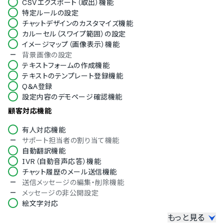
CSVエクスポート（取出）機能
イタリア語
特定ルールの設定
韓国語
チャットデザインのカスタマイズ機能
ポルトガル語
カルーセル（スワイプ範囲）の設定
ロシア語
イメージマップ（画像表示）機能
スペイン語
背景画像の設定
タイ語
テキストフォームの作成機能
インドネシア語
テキストのテンプレート登録機能
ブルガリア語
Q&A登録
クロアチア語
設定内容のデモページ確認機能
ヘブライ語
ヒンディー語
顧客対応機能
ハンガリー語
ポーランド語
有人対応機能
トルコ語
サポート担当者の割り当て機能
ベトナム語
自動翻訳機能
IVR（自動音声応答）機能
チャット履歴のメール送信機能
送信メッセージの編集・削除機能
メッセージの非公開設定
絵文字対応
もっと見る
数値データ管理機能