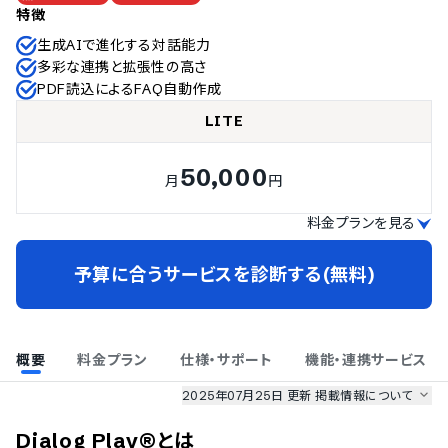
特徴
生成AIで進化する対話能力
多彩な連携と拡張性の高さ
PDF読込によるFAQ自動作成
LITE
50,000
月
円
料金プランを見る
予算に合うサービスを診断する(無料)
概要
料金プラン
仕様・サポート
機能・連携サービス
2025年07月25日 更新
掲載情報について
AI最強ナビ
、
業界DX最強ナビ
、
人事DX最強ナビ
、
ITランキング
Dialog Play®
とは
のサービス情報は、
一部
PRONIアイミツSaaS