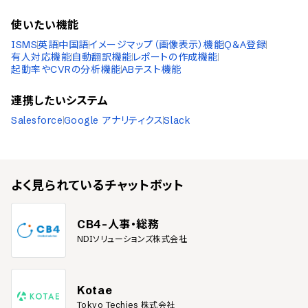
使いたい機能
ISMS
英語
中国語
イメージマップ（画像表示）機能
Q&A登録
有人対応機能
自動翻訳機能
レポートの作成機能
起動率やCVRの分析機能
ABテスト機能
連携したいシステム
Salesforce
Google アナリティクス
Slack
よく見られている
チャットボット
CB4-人事・総務
NDIソリューションズ株式会社
Kotae
Tokyo Techies 株式会社