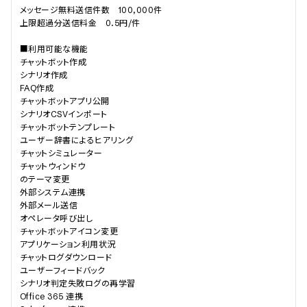
メッセージ無料送信件数　100,000件

上限超過分送信料金　0.5円/件

■利用可能な機能

チャットボット作成                                

シナリオ作成                                

FAQ作成                                

チャットボットアプリ公開

シナリオCSVインポート                                

チャットボットテンプレート                                

ユーザー辞書によるヒアリング                                

チャットシミュレーター                                

チャットウィンドウ

のテーマ変更                                

外部システム連携                                

外部メール送信                                

オペレータ呼び出し                        

チャットボットアイコン変更                                

アプリケーション利用状況                                

チャットログダウンロード                                

ユーザーフィードバック                                

シナリオ判定失敗ログの再学習                                

Office 365 連携                                
