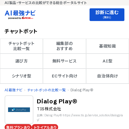
AI製品・サービスの比較ができる総合ポータルサイト
診断に進む
(無料)
チャットボット
チャットボット

編集部の

基礎知識
比較一覧
おすすめ
選び方
無料サービス
AI型
シナリオ型
ECサイト向け
自治体向け
AI最強ナビ
チャットボットの比較一覧
Dialog Play®
Dialog Play®
TIS株式会社
出典：Dialog Play® https://www.tis.jp/service_solution/dialogpla
y/
無料プランあり
トライアルあり