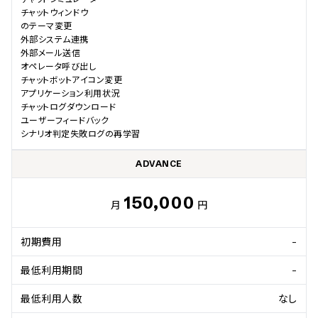
チャットウィンドウ

のテーマ変更				

外部システム連携				

外部メール送信				

オペレータ呼び出し			

チャットボットアイコン変更				

アプリケーション利用状況				

チャットログダウンロード				

ユーザーフィードバック				

シナリオ判定失敗ログの再学習
ADVANCE
150,000
月
円
初期費用
-
最低利用期間
-
最低利用人数
なし