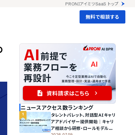
PRONIアイミツSaaS トップ
無料で相談する
の
ニュースアクセス数ランキング
1
タレントパレット、対話型AIキャリ
アアドバイザー提供開始｜キャリ
ア相談から研修・ロールモデル提
2026.07.09