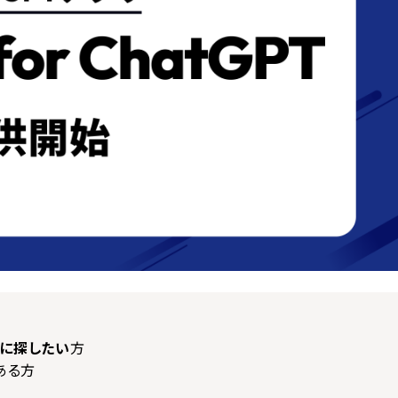
軽に探したい
方
ある方