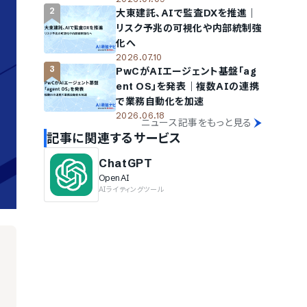
示まで支援
2
大東建託、AIで監査DXを推進｜
リスク予兆の可視化や内部統制強
化へ
2026.07.10
3
PwCがAIエージェント基盤「ag
ent OS」を発表｜複数AIの連携
で業務自動化を加速
2026.06.18
ニュース記事をもっと見る
記事に関連するサービス
ChatGPT
OpenAI
AIライティングツール