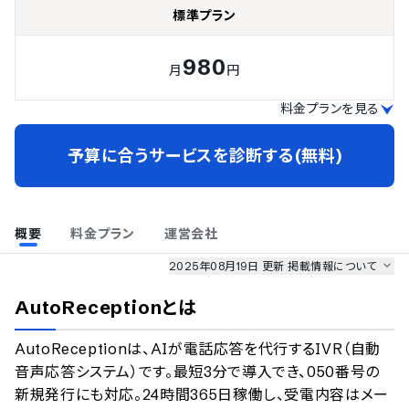
標準プラン
980
月
円
料金プランを見る
予算に合うサービスを診断する(無料)
概要
料金プラン
運営会社
2025年08月19日 更新
掲載情報について
AI最強ナビ
、
業界DX最強ナビ
、
人事DX最強ナビ
、
ITランキング
AutoReception
とは
のサービス情報は、
一部
PRONIアイミツSaaS
のサービスデータを参照しています。
AutoReceptionは、AIが電話応答を代行するIVR（自動
情報更新者：
AI最強ナビ
編集部
情報取得元
掲載修正依頼
音声応答システム）です。最短3分で導入でき、050番号の
新規発行にも対応。24時間365日稼働し、受電内容はメー