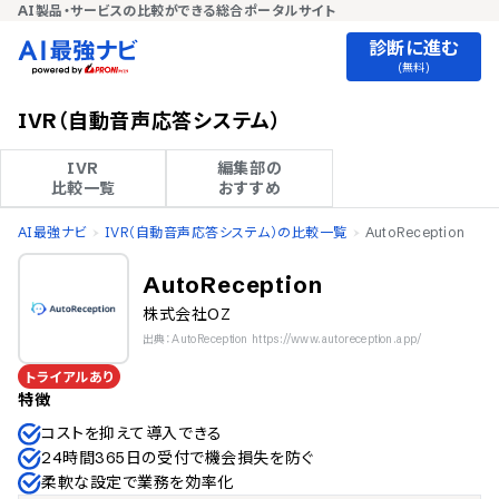
AI製品・サービスの比較ができる総合ポータルサイト
診断に進む
(無料)
IVR（自動音声応答システム）
IVR

編集部の

比較一覧
おすすめ
AI最強ナビ
IVR（自動音声応答システム）の比較一覧
AutoReception
AutoReception
株式会社OZ
出典：AutoReception https://www.autoreception.app/
トライアルあり
特徴
コストを抑えて導入できる
24時間365日の受付で機会損失を防ぐ
柔軟な設定で業務を効率化