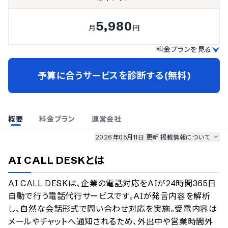
5,980
月
円
料金プランを見る
予算に合うサービスを診断する(無料)
概要
料金プラン
運営会社
2026年05月11日 更新
掲載情報について
AI最強ナビ
、
業界DX最強ナビ
、
人事DX最強ナビ
、
ITランキング
AI CALL DESK
とは
のサービス情報は、
一部
PRONIアイミツSaaS
のサービスデータを参照しています。
AI CALL DESKは、企業の電話対応をAIが24時間365日
情報更新者：
AI最強ナビ
編集部
情報取得元
掲載修正依頼
自動で行う電話代行サービスです。AIが発言内容を解析
し、自然な会話形式で問い合わせ対応を実施。受電内容は
メールやチャットへ通知されるため、外出中や営業時間外