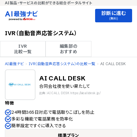
AI製品・サービスの比較ができる総合ポータルサイト
診断に進む
(無料)
IVR（自動音声応答システム）
IVR

編集部の

比較一覧
おすすめ
AI最強ナビ
IVR（自動音声応答システム）の比較一覧
AI CALL DESK
AI CALL DESK
合同会社夜を使い果たして
出典：AI CALL DESK https://aicalldesk.jp/
特徴
24時間365日対応で電話取りこぼしを防止
多彩な機能で電話業務を効率化
簡単設定ですぐに導入できる
標準プラン