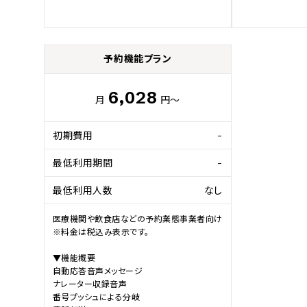
予約機能プラン
6,028
月
円～
初期費用
-
最低利用期間
-
最低利用人数
なし
医療機関や飲食店などの予約業態事業者向け

※料金は税込み表示です。

▼機能概要

自動応答音声メッセージ

ナレーター収録音声

番号プッシュによる分岐
