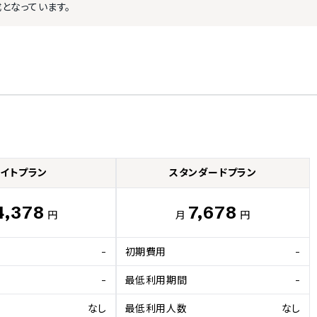
となっています。
ライトプラン
スタンダードプラン
4,378
7,678
円
月
円
-
初期費用
-
-
最低利用期間
-
なし
最低利用人数
なし