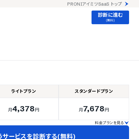
PRONIアイミツSaaS トップ
診断に進む
(無料)
ライトプラン
スタンダードプラン
4,378
7,678
月
円
月
円
料金プランを見る
うサービスを診断する(無料)