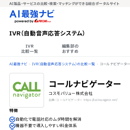
AI製品・サービスの比較・検索・マッチングができる総合ポータルサイト
IVR（自動音声応答システム）
IVR

編集部の

比較一覧
おすすめ
AI最強ナビ
IVR（自動音声応答システム）の比較一覧
コールナビゲータ
コールナビゲーター
コスモバリュー株式会社
出典：コールナビゲーター https://callnavigator.net/
特徴
自動化で電話対応のムダ時間を解消
機器不要で導入しやすい料金体系