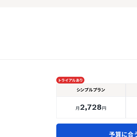
ー
トライアルあり
シンプルプラン
2,728
月
円
予算に合