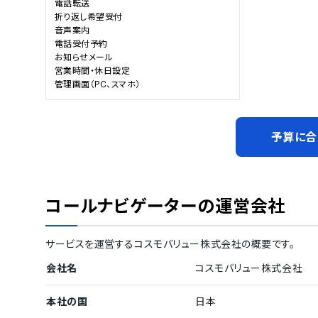
電話転送

折り返し希望受付

音声案内

電話受付予約

お知らせメール

営業時間・休日設定

管理画面（PC、スマホ）
予算に合
コールナビゲーター
の運営会社
サービスを運営する
コスモバリュー株式会社
の概要です。
会社名
コスモバリュー株式会社
本社の国
日本