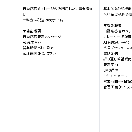
自動応答メッセージのみ利用したい事業者向
基本的なIVR機
け

※料金は税込み表
※料金は税込み表示です。

▼機能概要

▼機能概要

自動応答音声メッ
自動応答音声メッセージ

ナレーター収録音
AI合成音声

AI合成音声番号

営業時間・休日設定

番号プッシュによる
管理画面（PC、スマホ）
電話転送

折り返し希望受付

音声案内

SMS送信

お知らせメール

営業時間・休日設定
管理画面（PC、ス