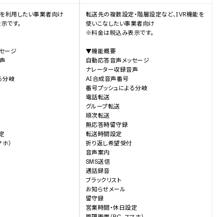
能を利用したい事業者向け

転送先の複数設定・階層設定など、IVR機能を
示です。

使いこなしたい事業者向け

※料金は税込み表示です。

セージ

▼機能概要

声

自動応答音声メッセージ

ナレーター収録音声

分岐

AI合成音声番号

番号プッシュによる分岐

電話転送

グループ転送

順次転送

無応答時留守録



転送時間設定

マホ）
折り返し希望受付

音声案内

SMS送信

通話録音

ブラックリスト

お知らせメール

留守録

営業時間・休日設定

管理画面（PC、スマホ）
