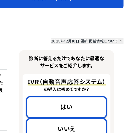
2025年12月10日 更新
掲載情報について
I最強ナビ
、
業界DX最強ナビ
、
人事DX最強ナビ
、
ITランキング
のサービス情報は、
一部
PRONIアイミツSaaS
のサービスデータを参照しています。
診断に答えるだけであなたに最適な
情報更新者：
AI最強ナビ
編集部
情報取得元
掲載修正依頼
サービスをご紹介します。
で
IVR（自動音声応答システム）
た
の導入は初めてですか？
限
はい
いいえ