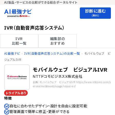
AI製品・サービスの比較ができる総合ポータルサイト
診断に進む
(無料)
IVR（自動音声応答システム）
IVR

編集部の

比較一覧
おすすめ
AI最強ナビ
IVR（自動音声応答システム）の比較一覧
モバイルウェブ ビ
ジュアルIVR
モバイルウェブ ビジュアルIVR
NTTドコモビジネスX株式会社
出典：モバイルウェブ ビジュアルIVR https://www.nttcoms.com/s
ervice/mobileweb/usage/visual-ivr/
トライアルあり
特徴
自社に合わせたデザイン・設計を自由に設定可能
管理画面で簡単に修正・更新ができる