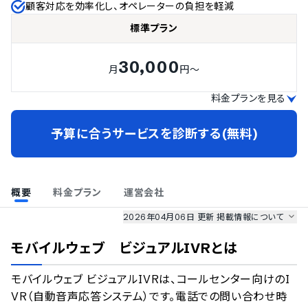
顧客対応を効率化し、オペレーターの負担を軽減
標準プラン
30,000
月
円～
料金プランを見る
予算に合うサービスを診断する(無料)
概要
料金プラン
運営会社
2026年04月06日 更新
掲載情報について
AI最強ナビ
、
業界DX最強ナビ
、
人事DX最強ナビ
、
ITランキング
モバイルウェブ ビジュアルIVR
とは
のサービス情報は、
一部
PRONIアイミツSaaS
のサービスデータを参照しています。
モバイルウェブ ビジュアルIVRは、コールセンター向けのI
情報更新者：
AI最強ナビ
編集部
情報取得元
掲載修正依頼
VR（自動音声応答システム）です。電話での問い合わせ時