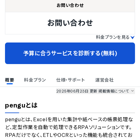
お問い合わせ
お問い合わせ
料金プランを見る
予算に合うサービスを診断する(無料)
概要
料金プラン
仕様・サポート
運営会社
2025年06月23日 更新
掲載情報について
AI最強ナビ
、
業界DX最強ナビ
、
人事DX最強ナビ
、
ITランキング
pengu
とは
のサービス情報は、
一部
PRONIアイミツSaaS
のサービスデータを参照しています。
penguとは、Excelを用いた集計や紙ベースの帳票処理な
情報更新者：
AI最強ナビ
編集部
情報取得元
掲載修正依頼
ど、定型作業を自動で処理できるRPAソリューションです。
RPAだけでなく、ETLやOCRといった機能も統合されてお