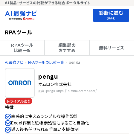
AI製品・サービスの比較ができる総合ポータルサイト
診断に進む
(無料)
RPAツール
RPAツール

編集部の

無料サービス
比較一覧
おすすめ
AI最強ナビ
RPAツールの比較一覧
pengu
pengu
オムロン株式会社
出典：pengu https://lp.sdtm.omron.com/
トライアルあり
特徴
直感的に使えるシンプルな操作設計
Excel作業と紙帳票処理もまるごと自動化
導入後も任せられる手厚い支援体制