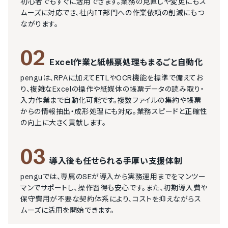
初心者でもすぐに活用できます。業務の見直しや変更にもス
ムーズに対応でき、社内IT部門への作業依頼の削減にもつ
ながります。
02
Excel作業と紙帳票処理もまるごと自動化
penguは、RPAに加えてETLやOCR機能を標準で備えてお
り、複雑なExcelの操作や紙媒体の帳票データの読み取り・
入力作業まで自動化可能です。複数ファイルの集約や帳票
からの情報抽出・成形処理にも対応。業務スピードと正確性
の向上に大きく貢献します。
03
導入後も任せられる手厚い支援体制
penguでは、専属のSEが導入から実務運用までをマンツー
マンでサポートし、操作習得も安心です。また、初期導入費や
保守費用が不要な契約体系により、コストを抑えながらス
ムーズに活用を開始できます。