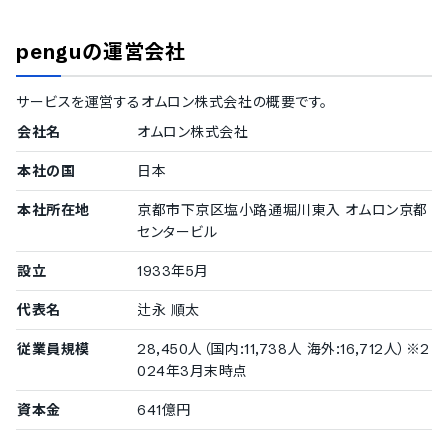
ISMS
Pマーク
pengu
の運営会社
冗長化
通信の暗号化
IP制限
サービスを運営する
オムロン株式会社
の概要です。
二要素認証・二段階認証
会社名
オムロン株式会社
シングルサインオン
対応言語
本社の国
日本
中国語
本社所在地
京都市下京区塩小路通堀川東入 オムロン京都
英語
センタービル
フランス語
設立
1933年5月
代表名
辻永 順太
従業員規模
28,450人（国内:11,738人 海外:16,712人）※2
024年3月末時点
資本金
641億円