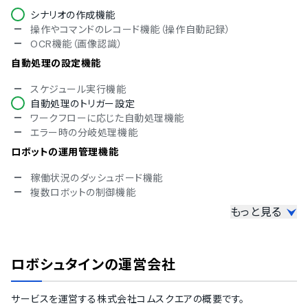
対応言語
シナリオの作成機能
操作やコマンドのレコード機能（操作自動記録）
中国語
OCR機能（画像認識）
英語
フランス語
自動処理の設定機能
スケジュール実行機能
自動処理のトリガー設定
ワークフローに応じた自動処理機能
エラー時の分岐処理機能
ロボットの運用管理機能
稼働状況のダッシュボード機能
複数ロボットの制御機能
もっと見る
ユーザーの統制管理機能
ユーザー権限の管理機能
ユーザーのアクセスログ管理機能
ロボシュタイン
の運営会社
ロボットのリリース管理機能
その他の機能
サービスを運営する
株式会社コムスクエア
の概要です。