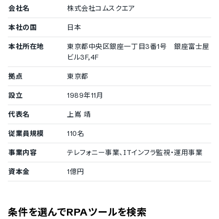
シナリオのライブラリ共有機能
会社名
株式会社コムスクエア
稼働状況や操作ログのレポート機能
紙面情報のPDFデータへの変換機能
本社の国
日本
CAD操作への対応
メール送信の自動化に対応
本社所在地
東京都中央区銀座一丁目3番1号 銀座富士屋
ビル3F,4F
拠点
東京都
設立
1989年11月
代表名
上嶌 靖
従業員規模
110名
事業内容
テレフォニー事業、ITインフラ監視・運用事業
資本金
1億円
条件を選んでRPAツールを検索