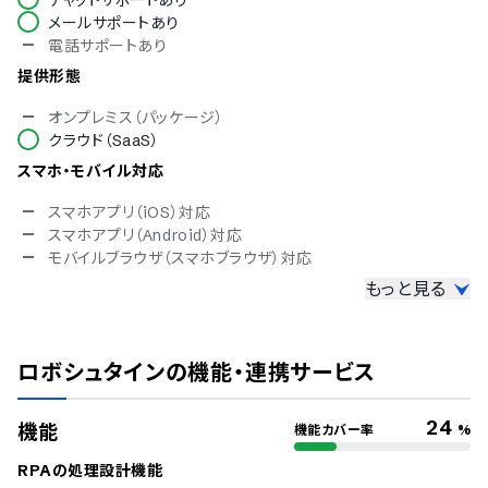
メールサポートあり
電話サポートあり
提供形態
オンプレミス（パッケージ）
クラウド（SaaS）
スマホ・モバイル対応
スマホアプリ（iOS）対応
スマホアプリ（Android）対応
モバイルブラウザ（スマホブラウザ）対応
もっと見る
セキュリティ対応
ISMS
Pマーク
ロボシュタイン
の機能・連携サービス
冗長化
通信の暗号化
IP制限
24
機能
機能カバー率
%
二要素認証・二段階認証
シングルサインオン
RPAの処理設計機能