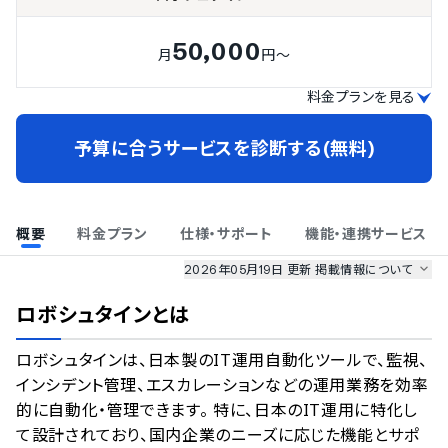
50,000
月
円～
料金プランを見る
予算に合うサービスを診断する(無料)
概要
料金プラン
仕様・サポート
機能・連携サービス
2026年05月19日 更新
掲載情報について
AI最強ナビ
、
業界DX最強ナビ
、
人事DX最強ナビ
、
ITランキング
ロボシュタイン
とは
のサービス情報は、
一部
PRONIアイミツSaaS
のサービスデータを参照しています。
ロボシュタインは、日本製のIT運用自動化ツールで、監視、
情報更新者：
AI最強ナビ
編集部
情報取得元
掲載修正依頼
インシデント管理、エスカレーションなどの運用業務を効率
的に自動化・管理できます。 特に、日本のIT運用に特化し
て設計されており、国内企業のニーズに応じた機能とサポ