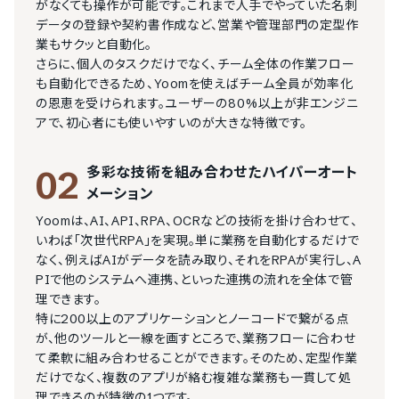
がなくても操作が可能です。これまで人手でやっていた名刺
データの登録や契約書作成など、営業や管理部門の定型作
業もサクッと自動化。

さらに、個人のタスクだけでなく、チーム全体の作業フロー
も自動化できるため、Yoomを使えばチーム全員が効率化
の恩恵を受けられます。ユーザーの80%以上が非エンジニ
アで、初心者にも使いやすいのが大きな特徴です。
多彩な技術を組み合わせたハイパーオート
02
メーション
Yoomは、AI、API、RPA、OCRなどの技術を掛け合わせて、
いわば「次世代RPA」を実現。単に業務を自動化するだけで
なく、例えばAIがデータを読み取り、それをRPAが実行し、A
PIで他のシステムへ連携、といった連携の流れを全体で管
理できます。

特に200以上のアプリケーションとノーコードで繋がる点
が、他のツールと一線を画すところで、業務フローに合わせ
て柔軟に組み合わせることができます。そのため、定型作業
だけでなく、複数のアプリが絡む複雑な業務も一貫して処
理できるのが特徴の1つです。