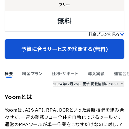
フリー
無料
料金プランを見る
予算に合うサービスを診断する(無料)
概要
料金プラン
仕様・サポート
導入実績
運営会
2024年12月25日 更新
掲載情報について
AI最強ナビ
、
業界DX最強ナビ
、
人事DX最強ナビ
、
ITランキング
Yoom
とは
のサービス情報は、
一部
PRONIアイミツSaaS
のサービスデータを参照しています。
Yoomは、AIやAPI、RPA、OCRといった最新技術を組み合
情報更新者：
AI最強ナビ
編集部
情報取得元
掲載修正依頼
わせて、一連の業務フロー全体を自動化できるツールです。
通常のRPAツールが単一作業をこなすだけなのに対し、Y