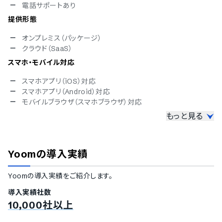
電話サポートあり
提供形態
オンプレミス（パッケージ）
クラウド（SaaS）
スマホ・モバイル対応
スマホアプリ（iOS）対応
スマホアプリ（Android）対応
モバイルブラウザ（スマホブラウザ）対応
もっと見る
セキュリティ対応
ISMS
Pマーク
Yoom
の導入実績
冗長化
通信の暗号化
Yoom
の導入実績をご紹介します。
IP制限
二要素認証・二段階認証
導入実績社数
シングルサインオン
10,000社以上
対応言語