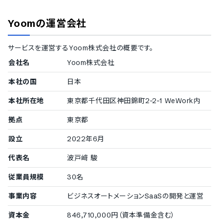
中国語
英語
Yoom
の運営会社
フランス語
サービスを運営する
Yoom株式会社
の概要です。
会社名
Yoom株式会社
本社の国
日本
本社所在地
東京都千代田区神田錦町2-2-1 WeWork内
拠点
東京都
設立
2022年6月
代表名
波戸﨑 駿
従業員規模
30名
事業内容
ビジネスオートメーションSaaSの開発と運営
資本金
846,710,000円（資本準備金含む）