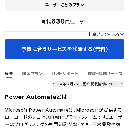
ユーザーごとのプラン
1,630
月
円
/ユーザー
料金プランを見る
予算に合うサービスを診断する(無料)
概要
料金プラン
仕様・サポート
機能・連携サービス
2024年12月25日 更新
掲載情報について
AI最強ナビ
、
業界DX最強ナビ
、
人事DX最強ナビ
、
ITランキング
Power Automate
とは
のサービス情報は、
一部
PRONIアイミツSaaS
のサービスデータを参照しています。
Microsoft Power Automateは、Microsoftが提供する
情報更新者：
AI最強ナビ
編集部
情報取得元
掲載修正依頼
ローコードのプロセス自動化プラットフォームです。ユーザ
ーはプログラミングの専門知識がなくても、日常業務や複