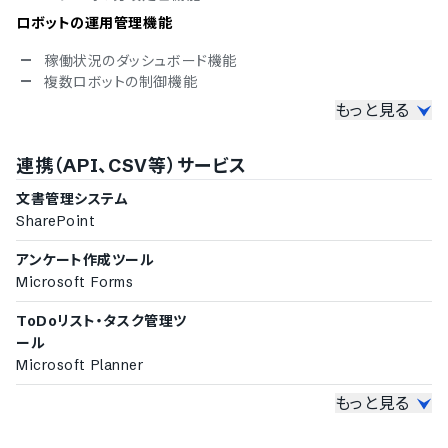
ロボットの運用管理機能
稼働状況のダッシュボード機能
複数ロボットの制御機能
もっと見る
ユーザーの統制管理機能
ユーザー権限の管理機能
連携（API、CSV等）サービス
ユーザーのアクセスログ管理機能
ロボットのリリース管理機能
文書管理システム
その他の機能
SharePoint
シナリオのライブラリ共有機能
アンケート作成ツール
稼働状況や操作ログのレポート機能
Microsoft Forms
紙面情報のPDFデータへの変換機能
CAD操作への対応
ToDoリスト・タスク管理ツ
メール送信の自動化に対応
ール
Microsoft Planner
もっと見る
オンラインストレージ
Onedrive