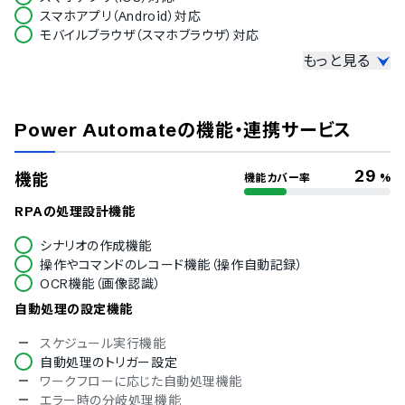
スマホアプリ（Android）対応
モバイルブラウザ（スマホブラウザ）対応
もっと見る
セキュリティ対応
ISMS
Pマーク
Power Automate
の機能・連携サービス
冗長化
通信の暗号化
IP制限
29
機能
機能カバー率
%
二要素認証・二段階認証
シングルサインオン
RPAの処理設計機能
対応言語
シナリオの作成機能
操作やコマンドのレコード機能（操作自動記録）
中国語
OCR機能（画像認識）
英語
フランス語
自動処理の設定機能
スケジュール実行機能
自動処理のトリガー設定
ワークフローに応じた自動処理機能
エラー時の分岐処理機能