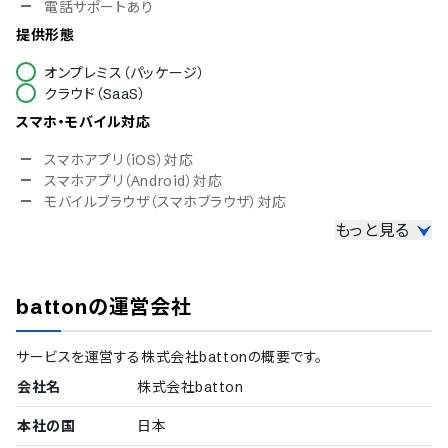
電話サポートあり
提供形態
オンプレミス（パッケージ）
クラウド（SaaS）
スマホ・モバイル対応
スマホアプリ（iOS）対応
スマホアプリ（Android）対応
モバイルブラウザ（スマホブラウザ）対応
もっと見る
セキュリティ対応
ISMS
Pマーク
batton
の運営会社
冗長化
通信の暗号化
IP制限
サービスを運営する
株式会社batton
の概要です。
二要素認証・二段階認証
会社名
株式会社batton
シングルサインオン
対応言語
本社の国
日本