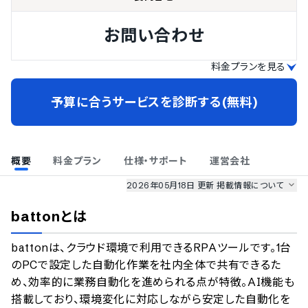
お問い合わせ
料金プランを見る
予算に合うサービスを診断する(無料)
概要
料金プラン
仕様・サポート
運営会社
2026年05月18日 更新
掲載情報について
AI最強ナビ
、
業界DX最強ナビ
、
人事DX最強ナビ
、
ITランキング
batton
とは
のサービス情報は、
一部
PRONIアイミツSaaS
のサービスデータを参照しています。
battonは、クラウド環境で利用できるRPAツールです。1台
情報更新者：
AI最強ナビ
編集部
情報取得元
掲載修正依頼
のPCで設定した自動化作業を社内全体で共有できるた
め、効率的に業務自動化を進められる点が特徴。AI機能も
搭載しており、環境変化に対応しながら安定した自動化を