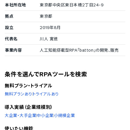
中国語
本社所在地
東京都中央区東日本橋2丁目24-9
英語
フランス語
拠点
東京都
設立
2019年8月
代表名
川人 寛徳
事業内容
人工知能搭載型RPA「batton」の開発、販売
条件を選んでRPAツールを検索
無料プラン・トライアル
無料プランあり
トライアルあり
導入実績（企業規模別）
大企業・大手企業
中小企業
小規模企業
使いたい機能