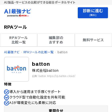
AI製品・サービスの比較ができる総合ポータルサイト
診断に進む
(無料)
RPAツール
RPAツール

編集部の

無料サービス
比較一覧
おすすめ
AI最強ナビ
RPAツールの比較一覧
batton
batton
株式会社batton
出典：batton https://lp.batton.cloud/
特徴
導入から運用まで手厚くサポート
クラウド型で自動化設定を共有可能
AIが環境変化にも柔軟に対応
要問合せ