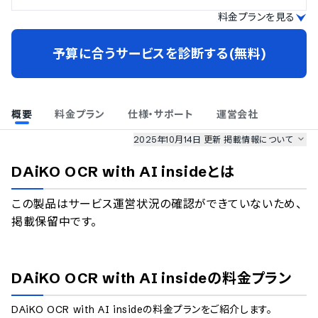
料金プランを見る
予算に合うサービスを診断する(無料)
概要
料金プラン
仕様・サポート
運営会社
2025年10月14日 更新
掲載情報について
AI最強ナビ
、
業界DX最強ナビ
、
人事DX最強ナビ
、
ITランキング
DAiKO OCR with AI inside
とは
のサービス情報は、
一部
PRONIアイミツSaaS
のサービスデータを参照しています。
この製品はサービス運営状況の確認ができていないため、
情報更新者：
AI最強ナビ
編集部
情報取得元
掲載修正依頼
掲載保留中です。
DAiKO OCR with AI inside
の料金プラン
DAiKO OCR with AI inside
の料金プランをご紹介します。