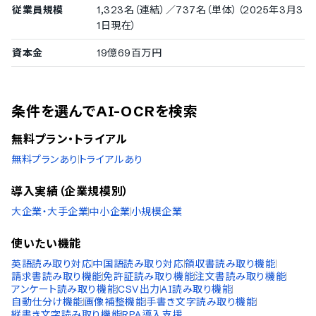
従業員規模
1,323名（連結）／737名（単体）（2025年3月3
1日現在）
資本金
19億69百万円
条件を選んでAI-OCRを検索
無料プラン・トライアル
無料プランあり
トライアルあり
導入実績（企業規模別）
大企業・大手企業
中小企業
小規模企業
使いたい機能
英語読み取り対応
中国語読み取り対応
領収書読み取り機能
請求書読み取り機能
免許証読み取り機能
注文書読み取り機能
アンケート読み取り機能
CSV出力
AI読み取り機能
自動仕分け機能
画像補整機能
手書き文字読み取り機能
縦書き文字読み取り機能
RPA導入支援