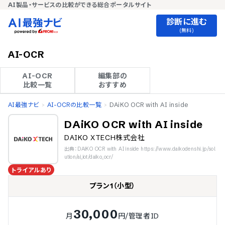
AI製品・サービスの比較ができる総合ポータルサイト
診断に進む
(無料)
AI-OCR
AI-OCR

編集部の

比較一覧
おすすめ
AI最強ナビ
AI-OCRの比較一覧
DAiKO OCR with AI inside
DAiKO OCR with AI inside
DAIKO XTECH株式会社
出典：DAiKO OCR with AI inside https://www.daikodenshi.jp/sol
ution/ai_iot/daiko_ocr/
トライアルあり
プラン1（小型）
30,000
月
円/管理者ID