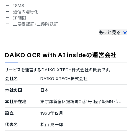
ISMS
通信の暗号化
IP制限
二要素認証・二段階認証
もっと見る
対応言語
英語読み取り対応
中国語読み取り対応
DAiKO OCR with AI inside
の運営会社
韓国語読み取り対応
タイ語読み取り対応
インドネシア語読み取り対応
サービスを運営する
DAIKO XTECH株式会社
の概要です。
ベトナム語読み取り対応
会社名
DAIKO XTECH株式会社
本社の国
日本
本社所在地
東京都新宿区揚場町2番1号 軽子坂MNビル
設立
1953年12月
代表名
松山 晃一郎