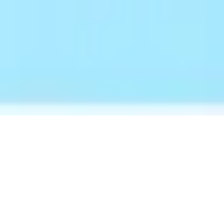
AI-OCR
検索条件から探す
AI-OCR

編集部の

無料プラン・トライアル
比較一覧
おすすめ
無料プランあり
3
件
AI最強ナビ
AI-OCRの比較一覧
2ページ目
トライアルあり
23
件
検索条件を絞り込む