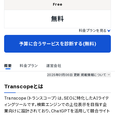
Free
無料
料金プランを見る
予算に合うサービスを診断する(無料)
概要
料金プラン
運営会社
2025年01月06日 更新
掲載情報について
AI最強ナビ
、
業界DX最強ナビ
、
人事DX最強ナビ
、
ITランキング
Transcope
とは
のサービス情報は、
一部
PRONIアイミツSaaS
のサービスデータを参照しています。
Transcope（トランスコープ）は、SEOに特化したAIライテ
情報更新者：
AI最強ナビ
編集部
情報取得元
掲載修正依頼
ィングツールです。検索エンジンでの上位表示を目指す企
業向けに設計されており、ChatGPTを活用して競合サイト