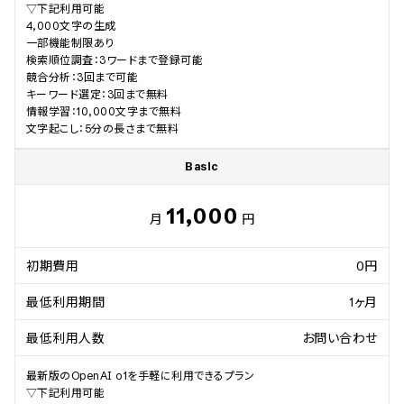
▽下記利用可能

4,000文字の生成

一部機能制限あり

検索順位調査：3ワードまで登録可能

競合分析：3回まで可能

キーワード選定：3回まで無料

情報学習：10,000文字まで無料

文字起こし：5分の長さまで無料
Basic
11,000
月
円
初期費用
0円
最低利用期間
1ヶ月
最低利用人数
お問い合わせ
最新版のOpenAI o1を手軽に利用できるプラン

▽下記利用可能
