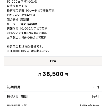
50,000文字/月の生成

全機能利用可能

検索順位調査：10ワードまで登録可能

ドキュメント数：無制限

競合分析：無制限

キーワード選定：無制限

情報学習：10,000文字まで無料

内部リンク提案：月3回まで可能

文字起こし：5分の長さまで無料

※表示金額は税込価格です。

※11,000円（税込）は前払いです。
Pro
38,500
月
円
初期費用
0円
最低利用期間
1ヶ月
最低利用人数
お問い合わせ