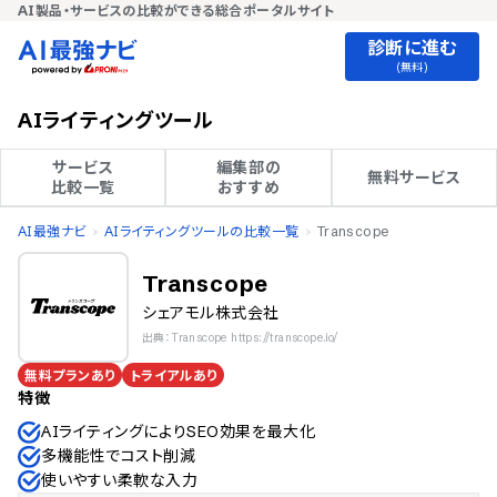
AI製品・サービスの比較ができる総合ポータルサイト
診断に進む
(無料)
AIライティングツール
サービス

編集部の

無料サービス
比較一覧
おすすめ
AI最強ナビ
AIライティングツールの比較一覧
Transcope
Transcope
シェアモル株式会社
出典：Transcope https://transcope.io/
無料プランあり
トライアルあり
特徴
AIライティングによりSEO効果を最大化
多機能性でコスト削減
使いやすい柔軟な入力