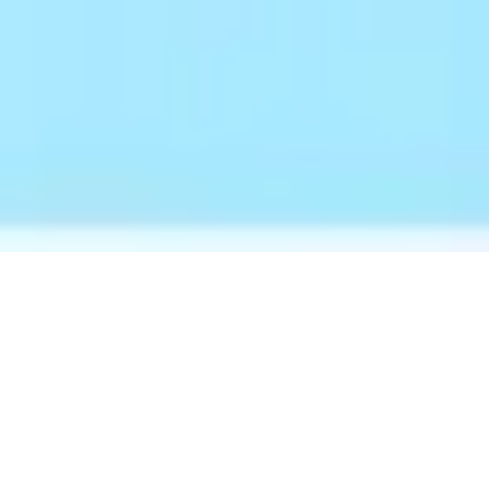
AIライティングツール
検索条件から探す
サービス

編集部の

無料サービス
無料プラン・トライアル
比較一覧
おすすめ
無料プランあり
18
件
AI最強ナビ
AIライティングツールの比較一覧
2ページ目
トライアルあり
28
件
検索条件を絞り込む